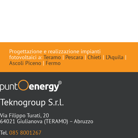
Progettazione e realizzazione impianti
fotovoltaici a:
Teramo
|
Pescara
|
Chieti
|
L’Aquila
|
Ascoli Piceno
|
Fermo
Teknogroup S.r.l.
Via Filippo Turati, 20
64021 Giulianova (TERAMO) – Abruzzo
Tel.
085 8001267