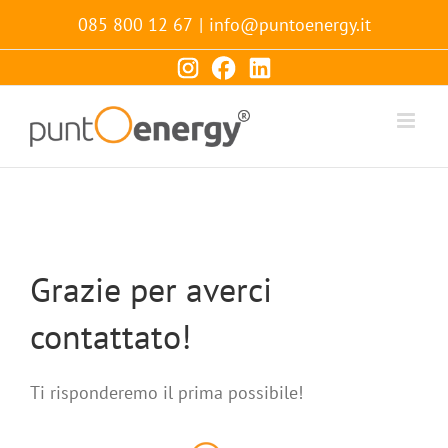
Salta
085 800 12 67
|
info@puntoenergy.it
al
contenuto
Grazie per averci
contattato!
Ti risponderemo il prima possibile!