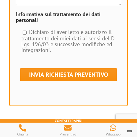
Informativa sul trattamento dei dati
personali
Dichiaro di aver letto e autorizzo il
trattamento dei miei dati ai sensi del D.
Lgs. 196/03 e successive modifiche ed
integrazioni.
CONTATTI RAPIDI
Progettazione e realizzazione impianti
Chiama
Preventivo
Whatsapp
fotovoltaici a:
Teramo
|
Pescara
|
Chieti
|
L’Aquila
|