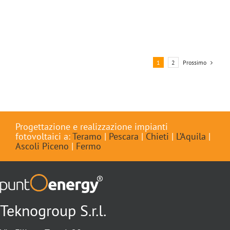
Prossimo
1
2
Progettazione e realizzazione impianti
fotovoltaici a:
Teramo
|
Pescara
|
Chieti
|
L’Aquila
|
Ascoli Piceno
|
Fermo
Teknogroup S.r.l.